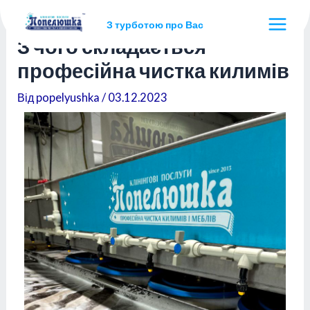
З турботою про Вас
З чого складається
професійна чистка килимів
Від
popelyushka
/
03.12.2023