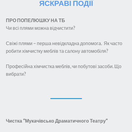
ЯСКРАВІ ПОДІЇ
ПРО ПОПЕЛЮШКУ НА ТБ
Чи всі плями можна відчистити?
Свіжі плями – перша невідкладна допомога. Як часто
робити хімчистку меблів та салону автомобіля?
Професійна хімчистка меблів, чи побутові засоби. Що
вибрати?
Чистка “Мукачівсько Драматичного Театру”