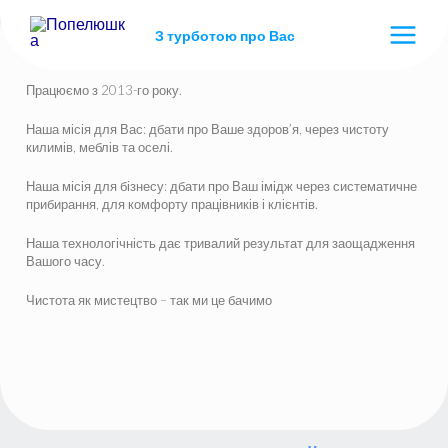
З турботою про Вас
КЛІНІНГОВА КОМПАНІЯ "ПОПЕЛЮШКА"
Працюємо з 2013-го року.
Наша місія для Вас: дбати про Ваше здоров’я, через чистоту
килимів, меблів та оселі.
Наша місія для бізнесу: дбати про Ваш імідж через систематичне
прибирання, для комфорту працівників і клієнтів.
Наша технологічність дає тривалий результат для заощадження
Вашого часу.
Чистота як мистецтво – так ми це бачимо