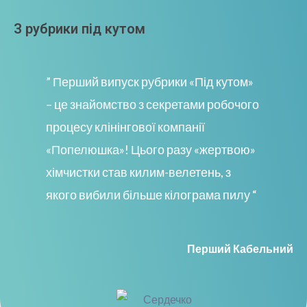
З рубрики під кутом
” Перший випуск рубрики «Під кутом»
– це знайомство з секретами робочого
процесу клінінгової компанії
«Попелюшка»! Цього разу «жертвою»
хімчистки став килим-велетень, з
якого вибили більше кілограма пилу “
Перший Кабельний