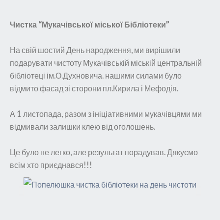
Чистка “Мукачівської міської Бібліотеки”
На свій шостий День народження, ми вирішили
подарувати чистоту Мукачівській міській центральній
бібліотеці ім.О.Духновича. нашими силами було
відмито фасад зі сторони пл.Кирила і Мефодія.
А 1 листопада, разом з ініціативними мукачівцями ми
відмивали залишки клею від оголошень.
Це було не легко, але результат порадував. Дякуємо
всім хто приєднався!!!