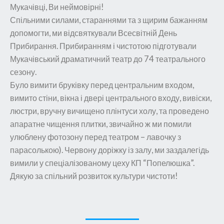
Мукачівці, Ви неймовірні!
Спільними силами, стараннями та з щирим бажанням
допомогти, ми відсвяткували Всесвітній День
Прибирання. Прибиранням і чистотою підготували
Мукачівський драматичний театр до 74 театрального
сезону.
Було вимити бруківку перед центральним входом,
вимито стіни, вікна і двері центрального входу, вивіски,
люстри, вручну вичищено плінтуси холу, та проведено
апаратне чищення плитки, звичайно ж ми помили
улюблену фотозону перед театром – лавочку з
парасолькою). Червону доріжку із залу, ми заздалегідь
вимили у спеціалізованому цеху КП “Попелюшка”.
Дякую за спільний розвиток культури чистоти!