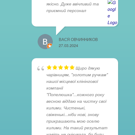
якісно. Дуже ввічливий та
приємний персонал
ВАСЯ ОВЧИННИКОВ
27.03.2024
Щиро дякую
чарівницям, "золотим ручкам"
нашої місцевої клінінгової
компанії
"Попелюшка"...кожного року
весною віддаю на чистку свої
килими. Чистенькі,
свіженькі...ніби нові, знову
прикрашають мою оселю
килими. На такий результат
навіть не очікувала, бо були