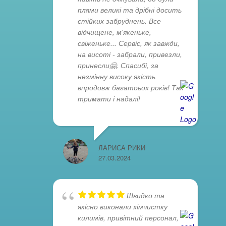
плями великі та дрібні досить
стійких забруднень. Все
відчищене, м'якеньке,
свіженьке... Сервіс, як завжди,
на висоті - забрали, привезли,
принесли🤗. Спасибі, за
незмінну високу якість
впродовж багатоьох років! Так
тримати і надалі!
ЛАРИСА РИКИ
27.03.2024
Швидко та
якісно виконали хімчистку
килимів, привітний персонал,