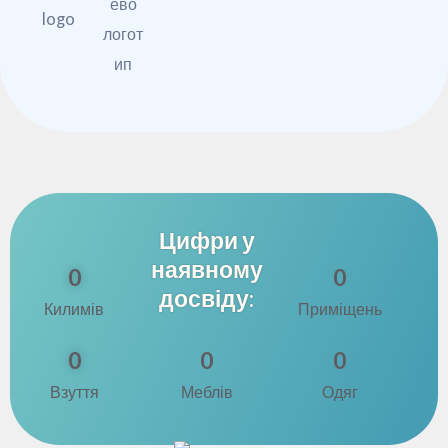
Цифри у
наявному
0
0
досвіду:
Килимів
Приміщень
0
0
0
Взуття
Меблів
Одяг