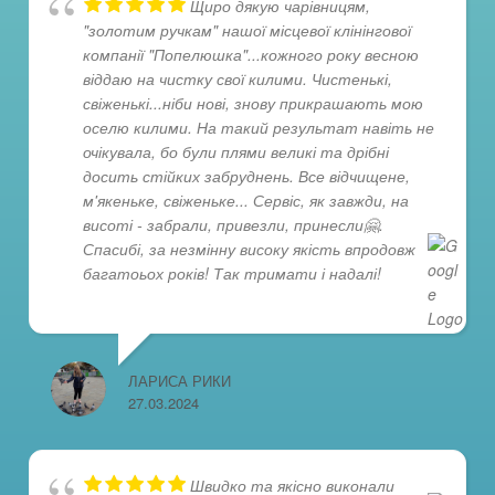
Щиро дякую чарівницям,
"золотим ручкам" нашої місцевої клінінгової
компанії "Попелюшка"...кожного року весною
віддаю на чистку свої килими. Чистенькі,
свіженькі...ніби нові, знову прикрашають мою
оселю килими. На такий результат навіть не
очікувала, бо були плями великі та дрібні
досить стійких забруднень. Все відчищене,
м'якеньке, свіженьке... Сервіс, як завжди, на
висоті - забрали, привезли, принесли🤗.
Спасибі, за незмінну високу якість впродовж
багатоьох років! Так тримати і надалі!
ЛАРИСА РИКИ
27.03.2024
Швидко та якісно виконали