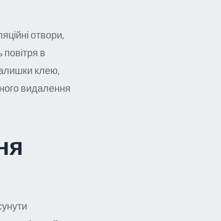
яційні отвори,
ь повітря в
залишки клею,
чного видалення
ня
сунути