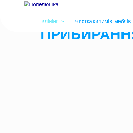
ПІСЛЯРЕМОН
Клінінг
Чистка килимів, меблів
ПРИБИРАНН