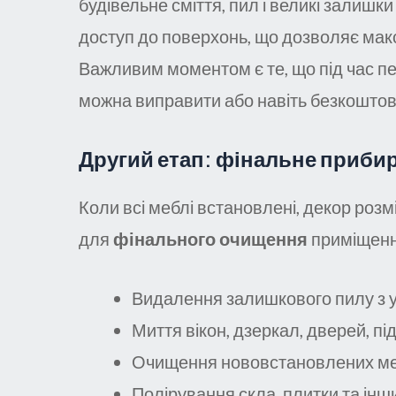
будівельне сміття, пил і великі залишк
доступ до поверхонь, що дозволяє макси
Важливим моментом є те, що під час п
можна виправити або навіть безкоштовн
Другий етап: фінальне приби
Коли всі меблі встановлені, декор роз
для
фінального очищення
приміщення
Видалення залишкового пилу з у
Миття вікон, дзеркал, дверей, підл
Очищення нововстановлених мебл
Полірування скла, плитки та інш