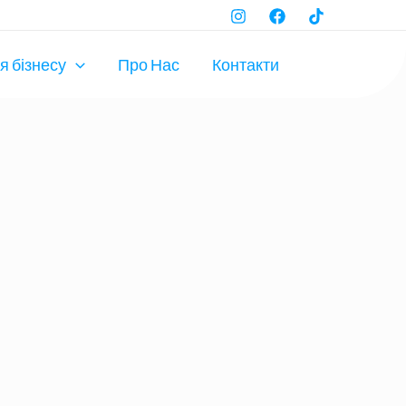
ю оцінкою
я бізнесу
Про Нас
Контакти