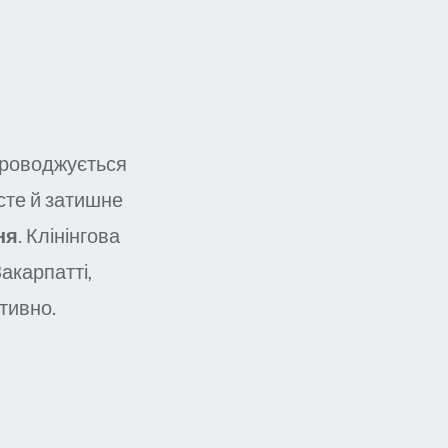
проводжується
исте й затишне
ня
. Клінінгова
акарпатті,
тивно.