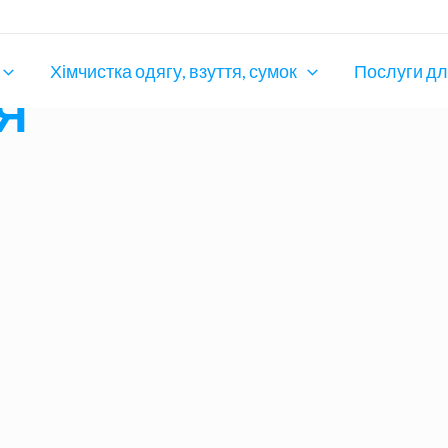
ТНЕ
за попередньо
Хімчистка одягу, взуття, сумок
Послуги дл
Я