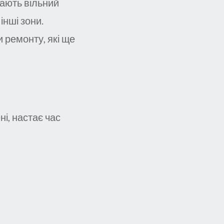
мають вільний
інші зони.
 ремонту, які ще
і, настає час