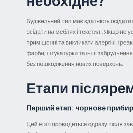
необхідне?
Будівельний пил має здатність осідати
осідати на меблях і текстилі. Якщо не у
приміщенні та викликати алергічні реак
фарби, штукатурки та інші забруднення
без пошкодження нових поверхонь.
Етапи післяре
Перший етап: чорнове приби
Цей етап проводиться одразу після зав