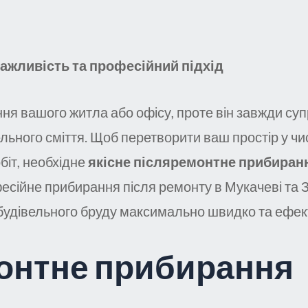
ажливість та професійний підхід
ня вашого житла або офісу, проте він завжди су
ельного сміття. Щоб перетворити ваш простір у ч
біт, необхідне
якісне післяремонтне прибиран
сійне прибирання після ремонту в Мукачеві та З
будівельного бруду максимально швидко та ефек
онтне прибирання