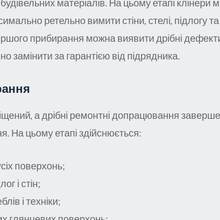
и будівельних матеріалів. На цьому етапі клінери 
мально ретельно вимити стіни, стелі, підлогу та 
ершого прибирання можна виявити дрібні дефекти
о замінити за гарантією від підрядника.
рання
міщений, а дрібні ремонтні допрацювання завершен
. На цьому етапі здійснюється:
сіх поверхонь;
ог і стін;
ів і техніки;
их глянцевих поверхонь;