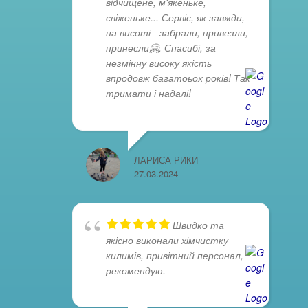
відчищене, м'якеньке,
свіженьке... Сервіс, як завжди,
на висоті - забрали, привезли,
принесли🤗. Спасибі, за
незмінну високу якість
впродовж багатоьох років! Так
тримати і надалі!
ЛАРИСА РИКИ
27.03.2024
Швидко та
якісно виконали хімчистку
килимів, привітний персонал,
рекомендую.