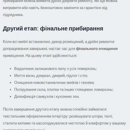
прибирання можна виявити дрібні дефекти ремонту, які ще можна
виправити або навіть безкоштовно замінити за гарантією від
підрядника.
Другий етап: фінальне прибирання
Коли всі меблі встановлені, декор розміщений, а дрібні ремонтні
допрацювання завершені, настає час для
фінального очищення
приміщення. На цьому етапі здійснюється:
Видалення залишкового пилу з усіх поверхонь;
Миття вікон, дзеркал, дверей, підлог і стін;
Очищення нововстановлених меблів і техніки;
Полірування скла, плитки та інших глянцевих поверхонь;
Дезінфекція санвузлів і кухонних зон.
Після завершення другого етапу можна спокійно займатися
текстильним оформленням інтер’єру: розвішувати штори, тюлі,
стелити килими та насолоджуватися чистотою й комфортом у вашому
оновленому приміщенні.