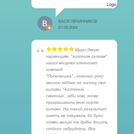
ВАСЯ ОВЧИННИКОВ
27.03.2024
Щиро дякую
чарівницям, "золотим ручкам"
нашої місцевої клінінгової
компанії
"Попелюшка"...кожного року
весною віддаю на чистку свої
килими. Чистенькі,
свіженькі...ніби нові, знову
прикрашають мою оселю
килими. На такий результат
навіть не очікувала, бо були
плями великі та дрібні досить
стійких забруднень. Все