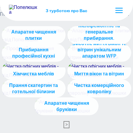
Послуги для Бізнесу
Перейти
З турботою про Вас
до
Послуги для кафе, ресторанів, готелів, офісів, виробництва
Main
Комплексне
вмісту
післяремонтне та
Menu
Апаратне чищення
генеральне
плитки
прибирання.
Висотне миття вікон та
Прибирання
вітрин унікальним
професійної кухні
апаратом WFP
Хімчистка меблів
Миття вікон та вітрин
Прання скатертин та
Чистка комерційного
готельної білизни
ковроліну
Апаратне чищення
бруківки
>